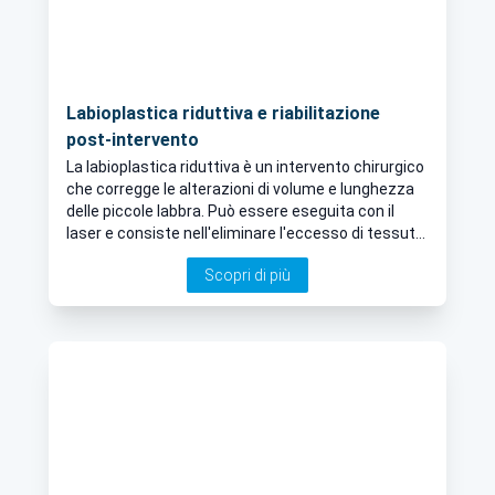
Labioplastica riduttiva e riabilitazione
post-intervento
La labioplastica riduttiva è un intervento chirurgico
che corregge le alterazioni di volume e lunghezza
delle piccole labbra. Può essere eseguita con il
laser e consiste nell'eliminare l'eccesso di tessuto
e dare forma a quello rimanente. Approfondiamo
Scopri di più
questo argomento nel seguente articolo