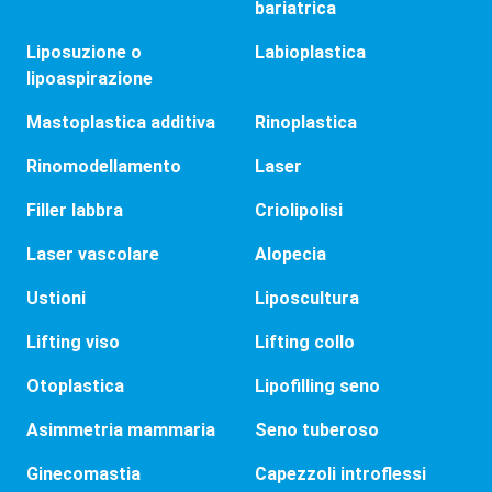
bariatrica
Liposuzione o
Labioplastica
lipoaspirazione
Mastoplastica additiva
Rinoplastica
Rinomodellamento
Laser
Filler labbra
Criolipolisi
Laser vascolare
Alopecia
Ustioni
Liposcultura
Lifting viso
Lifting collo
Otoplastica
Lipofilling seno
Asimmetria mammaria
Seno tuberoso
Ginecomastia
Capezzoli introflessi